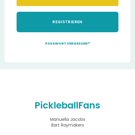
REGISTRIEREN
PASSWORT VERGESSEN?
A
l
t
e
r
n
a
t
i
PickleballFans
v
e
:
Manuella Jacobs
Bart Raymakers