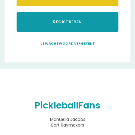
REGISTREREN
JE WACHTWOORD VERGETEN?
A
l
t
e
r
n
a
t
i
PickleballFans
v
e
:
Manuella Jacobs
Bart Raymakers