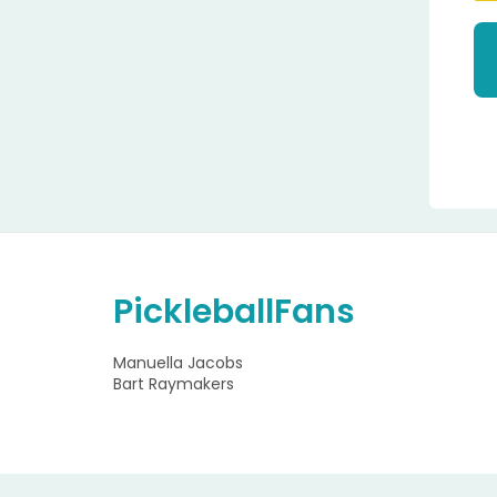
A
l
t
e
r
n
PickleballFans
a
t
i
Manuella Jacobs
v
Bart Raymakers
e
: