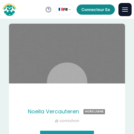
FR
Connecteur Se
Noella Vercauteren
HORS LIGNE
@ cornichon