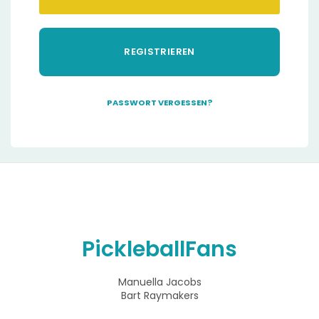
REGISTRIEREN
PASSWORT VERGESSEN?
A
l
t
e
r
n
a
t
i
PickleballFans
v
e
:
Manuella Jacobs
Bart Raymakers