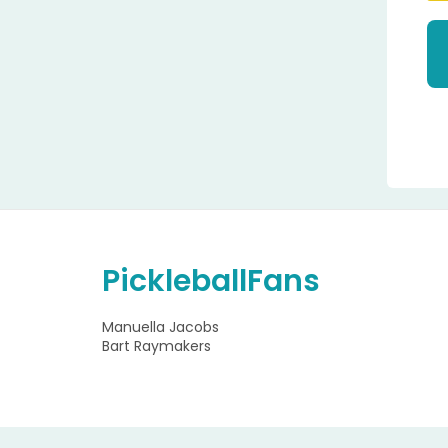
A
l
t
e
r
n
PickleballFans
a
t
i
Manuella Jacobs
v
Bart Raymakers
e
: