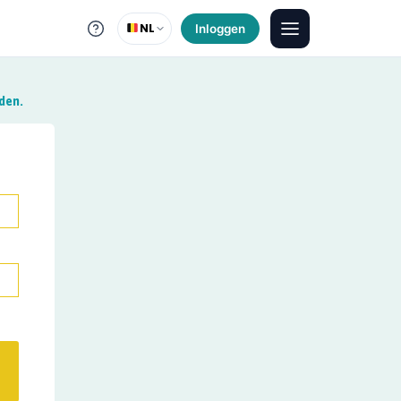
NL
Inloggen
den.