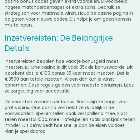
casino bonus codes geven extra voordelen. Bijvoorbeeld
hogere matchpercentages of extra spins. Gebruik ze
strategisch voor maximale winst. Houd de casino pagina in
de gaten voor nieuwe codes. Dit helpt je om geen kansen
mis te lopen.
Inzetvereisten: De Belangrijke
Details
Inzetvereisten bepalen hoe vaak je bonusgeld moet
inzetten. Bij One casino is dit vaak 35x de bonuswaarde. Dit
betekent dat je €100 bonus 35 keer moet inzetten. Dat is
€3500 aan totale inzetten. Alleen dan kun je winst
opnemen. Deze regels gelden voor meeste bonussen. Lees
ze zorgvuldig voor acceptatie.
De vereisten variëren per bonus. Soms zijn ze hoger voor
gratis spins. One casino vermeldt ze duidelijk in de
voorwaarden. Spellen tellen vaak verschillend mee. Slots
tellen meestal 100% mee. Tafelspellen zoals blackjack tellen
minder. Dit beïnvloedt hoe snel je aan de eisen voldoet.
Plan je spel daarop.