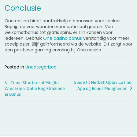
Conclusie
One casino biedt aantrekkelijke bonussen voor spelers.
Begrijp de voorwaarden voor optimaal gebruik. Van
welkomstbonus tot gratis spins, er zijn kansen voor
iedereen. Gebruik
One casino bonus
verstandig voor meer
speelplezier. Blijf geïnformeerd via de website. Dit zorgt voor
een positieve gaming ervaring bij One casino.
Posted in
Uncategorized
Guide til Netbet: Oplev Casino,
Come Sfruttare al Meglio
Wincasino: Dalla Registrazione
App og Bonus Muligheder
ai Bonus