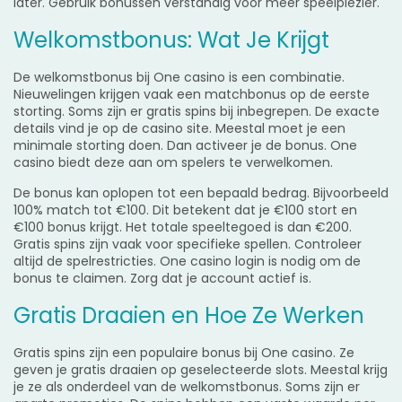
later. Gebruik bonussen verstandig voor meer speelplezier.
Welkomstbonus: Wat Je Krijgt
De welkomstbonus bij One casino is een combinatie.
Nieuwelingen krijgen vaak een matchbonus op de eerste
storting. Soms zijn er gratis spins bij inbegrepen. De exacte
details vind je op de casino site. Meestal moet je een
minimale storting doen. Dan activeer je de bonus. One
casino biedt deze aan om spelers te verwelkomen.
De bonus kan oplopen tot een bepaald bedrag. Bijvoorbeeld
100% match tot €100. Dit betekent dat je €100 stort en
€100 bonus krijgt. Het totale speeltegoed is dan €200.
Gratis spins zijn vaak voor specifieke spellen. Controleer
altijd de spelrestricties. One casino login is nodig om de
bonus te claimen. Zorg dat je account actief is.
Gratis Draaien en Hoe Ze Werken
Gratis spins zijn een populaire bonus bij One casino. Ze
geven je gratis draaien op geselecteerde slots. Meestal krijg
je ze als onderdeel van de welkomstbonus. Soms zijn er