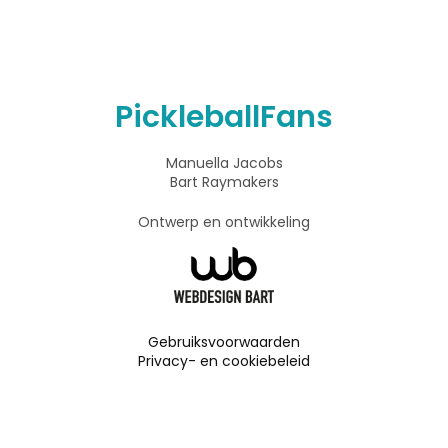
PickleballFans
Manuella Jacobs
Bart Raymakers
Ontwerp en ontwikkeling
Gebruiksvoorwaarden
Privacy- en cookiebeleid