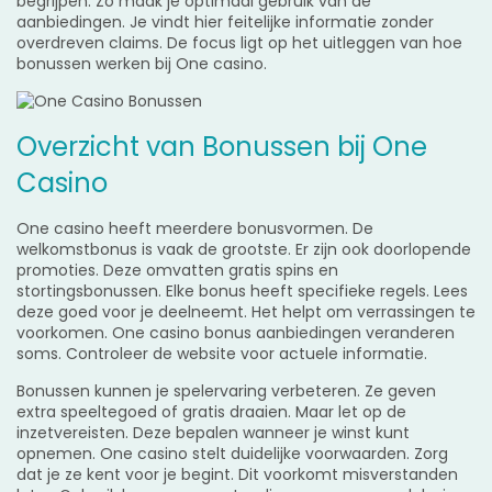
begrijpen. Zo maak je optimaal gebruik van de
aanbiedingen. Je vindt hier feitelijke informatie zonder
overdreven claims. De focus ligt op het uitleggen van hoe
bonussen werken bij One casino.
Overzicht van Bonussen bij One
Casino
One casino heeft meerdere bonusvormen. De
welkomstbonus is vaak de grootste. Er zijn ook doorlopende
promoties. Deze omvatten gratis spins en
stortingsbonussen. Elke bonus heeft specifieke regels. Lees
deze goed voor je deelneemt. Het helpt om verrassingen te
voorkomen. One casino bonus aanbiedingen veranderen
soms. Controleer de website voor actuele informatie.
Bonussen kunnen je spelervaring verbeteren. Ze geven
extra speeltegoed of gratis draaien. Maar let op de
inzetvereisten. Deze bepalen wanneer je winst kunt
opnemen. One casino stelt duidelijke voorwaarden. Zorg
dat je ze kent voor je begint. Dit voorkomt misverstanden