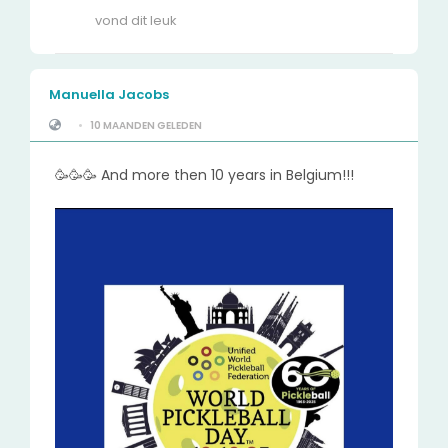
vond dit leuk
Manuella Jacobs
•
10 MAANDEN GELEDEN
🥳🥳🥳 And more then 10 years in Belgium!!!