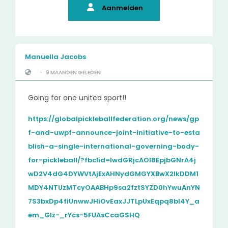
Aanmelden
Manuella Jacobs
•
9 MAANDEN GELEDEN
Going for one united sport!!
https://globalpickleballfederation.org/news/gp
f-and-uwpf-announce-joint-initiative-to-esta
blish-a-single-international-governing-body-
for-pickleball/?fbclid=IwdGRjcAOI8EpjbGNrA4j
wD2V4dG4DYWVtAjExAHNydGMGYXBwX2lkDDM1
MDY4NTUzMTcyOAABHp9sa2fztSYZD0hYwuAnYN
7S3bxDp4fiUnwwJHiOvEaxJJTLpUxEqpq8bI4Y_a
em_Glz-_rYcs-5FUAsCcaGSHQ